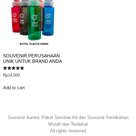
SOUVENIR PERUSAHAAN
UNIK UNTUK BRAND ANDA
Rated
Rp
14,500
5.00
out of 5
Add to cart
Souvenir Kantor, Paket Seminar Kit dan Souvenir Pernikahan
Murah dan Terdekat
All rights reserved