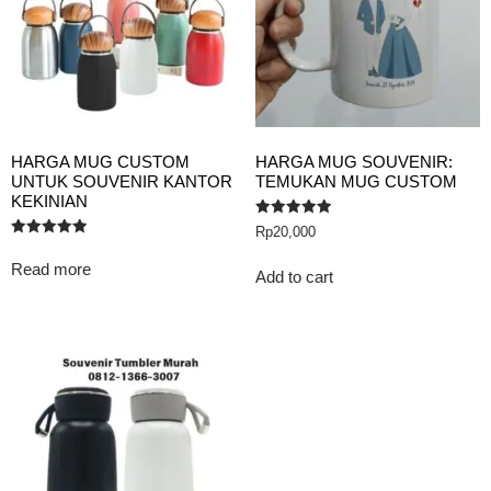
HARGA MUG CUSTOM
HARGA MUG SOUVENIR:
UNTUK SOUVENIR KANTOR
TEMUKAN MUG CUSTOM
KEKINIAN
Rated
Rp
20,000
5.00
Rated
out of 5
5.00
Read more
out of 5
Add to cart