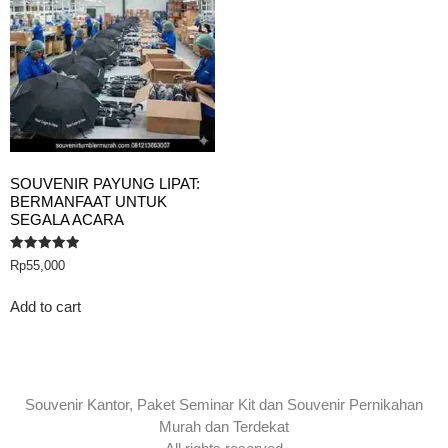
SOUVENIR PAYUNG LIPAT:
BERMANFAAT UNTUK
SEGALA ACARA
Rated
Rp
55,000
5.00
out of 5
Add to cart
Souvenir Kantor, Paket Seminar Kit dan Souvenir Pernikahan
Murah dan Terdekat