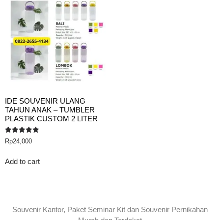
IDE SOUVENIR ULANG
TAHUN ANAK – TUMBLER
PLASTIK CUSTOM 2 LITER
Rated
Rp
24,000
5.00
out of 5
Add to cart
Souvenir Kantor, Paket Seminar Kit dan Souvenir Pernikahan