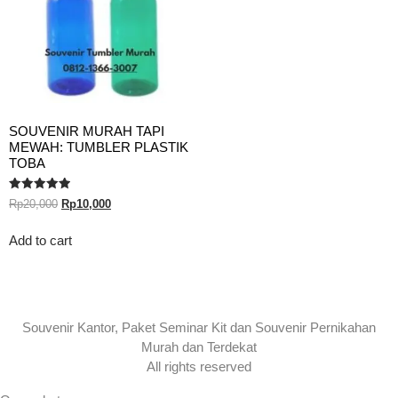
SOUVENIR MURAH TAPI
MEWAH: TUMBLER PLASTIK
TOBA
Rated
Rp
20,000
Rp
10,000
5.00
out of 5
Add to cart
Souvenir Kantor, Paket Seminar Kit dan Souvenir Pernikahan
Murah dan Terdekat
All rights reserved