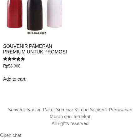
SOUVENIR PAMERAN
PREMIUM UNTUK PROMOSI
Rated
Rp
58,000
5.00
out of 5
Add to cart
Souvenir Kantor, Paket Seminar Kit dan Souvenir Pernikahan
Murah dan Terdekat
All rights reserved
Open chat