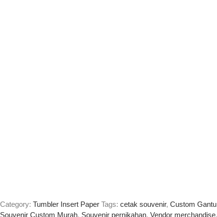
Category:
Tumbler Insert Paper
Tags:
cetak souvenir
,
Custom Gantun
Souvenir Custom Murah
,
Souvenir pernikahan
,
Vendor merchandise