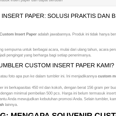
masuk insert paper dan dapat berubah
INSERT PAPER: SOLUSI PRAKTIS DAN
Custom Insert Paper
adalah jawabannya. Produk ini tidak hanya b
g sempurna untuk berbagai acara, mulai dari ulang tahun, acara pe
adi pengingat yang berharga bagi setiap penerimanya.
UMBLER CUSTOM INSERT PAPER KAMI?
atau foto apa pun ke dalam tumbler ini. Ini menjadikannya
custom me
bler ini berkapasitas 450 ml dan kokoh, dengan berat 156 gram per bu
 dengan minimal pembelian 500 pcs. Harga ini belum termasuk insert
ntu Anda mewujudkan kebutuhan promosi Anda. Selain tumbler, ka
ah
lainnya.
NG: MENGAPA SOUVENIR CUS