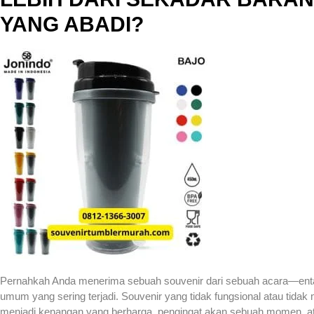
YANG ABADI?
Pernahkah Anda menerima sebuah souvenir dari sebuah acara—entah 
umum yang sering terjadi. Souvenir yang tidak fungsional atau tidak 
menjadi kenangan yang berharga, pengingat akan sebuah momen, ata