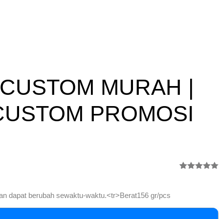
 CUSTOM MURAH |
CUSTOM PROMOSI
Rated
2
5.00
out of 5
based on
dan dapat berubah sewaktu-waktu.<tr>Berat156 gr/pcs
customer
ratings