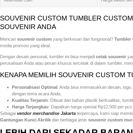
Ketentuan Lain
Harga belum ter
SOUVENIR CUSTOM TUMBLER CUSTOM 
SOUVENIR ANDA
Mencari
souvenir custom
yang berkesan dan fungsional?
Tumbler 
media promosi yang ideal.
Dengan desain personal, tumbler ini bisa menjadi
cetak souvenir
yan
perusahaan Anda atau pesan khusus tercetak di dalam tumbler, menj
KENAPA MEMILIH SOUVENIR CUSTOM T
Personalisasi Optimal
: Anda bisa memasukkan desain, logo, 
dengan tema acara Anda.
Kualitas Terjamin
: Dibuat dari bahan plastik berkualitas, tum
Harga Terjangkau
: Dapatkan harga spesial Rp12.500 per pcs
Sebagai
vendor merchandise Jakarta
terpercaya, kami siap memba
Gantungan Kunci Akrilik
dan berbagai jenis
souvenir custom mur
LEBIH DARI SEKADAR BARA