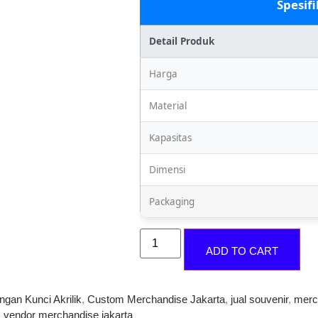
Spesif
Detail Produk
Harga
Material
Kapasitas
Dimensi
Packaging
ADD TO CART
gan Kunci Akrilik
,
Custom Merchandise Jakarta
,
jual souvenir
,
merc
,
vendor merchandise jakarta