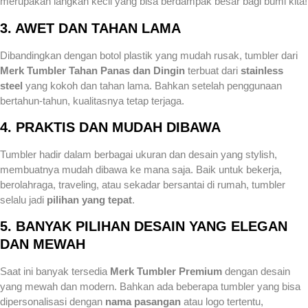
merupakan langkah kecil yang bisa berdampak besar bagi bumi kita!
3. AWET DAN TAHAN LAMA
Dibandingkan dengan botol plastik yang mudah rusak, tumbler dari
Merk Tumbler Tahan Panas dan Dingin
terbuat dari
stainless
steel
yang kokoh dan tahan lama. Bahkan setelah penggunaan
bertahun-tahun, kualitasnya tetap terjaga.
4. PRAKTIS DAN MUDAH DIBAWA
Tumbler hadir dalam berbagai ukuran dan desain yang stylish,
membuatnya mudah dibawa ke mana saja. Baik untuk bekerja,
berolahraga, traveling, atau sekadar bersantai di rumah, tumbler
selalu jadi
pilihan yang tepat
.
5. BANYAK PILIHAN DESAIN YANG ELEGAN
DAN MEWAH
Saat ini banyak tersedia
Merk Tumbler Premium
dengan desain
yang mewah dan modern. Bahkan ada beberapa tumbler yang bisa
dipersonalisasi dengan
nama pasangan
atau logo tertentu,