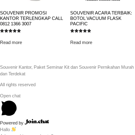
SOUVENIR PROMOSI
SOUVENIR ACARA TERBAIK:
KANTOR TERLENGKAP CALL
BOTOL VACUUM FLASK
0812 1366 3007
PACIFIC
Rated
Rated
5.00
5.00
Read more
Read more
out of 5
out of 5
Souvenir Kantor, Paket Seminar Kit dan Souvenir Pernikahan Murah
dan Terdekat
All rights reserved
Open chat
Powered by
Hallo