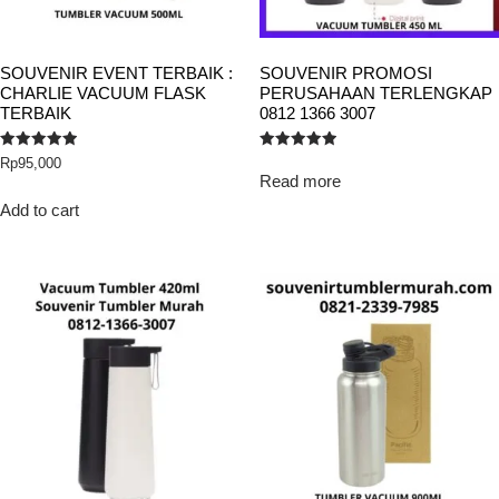
SOUVENIR EVENT TERBAIK :
SOUVENIR PROMOSI
CHARLIE VACUUM FLASK
PERUSAHAAN TERLENGKAP
TERBAIK
0812 1366 3007
Rated
Rated
Rp
95,000
5.00
5.00
Read more
out of 5
out of 5
Add to cart