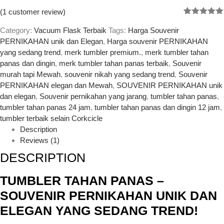
(
1
customer review)
Rated
1
5.00
out of 5
Category:
Vacuum Flask Terbaik
Tags:
Harga Souvenir
based on
PERNIKAHAN unik dan Elegan
,
Harga souvenir PERNIKAHAN
customer
yang sedang trend
,
merk tumbler premium.
,
merk tumbler tahan
rating
panas dan dingin
,
merk tumbler tahan panas terbaik
,
Souvenir
murah tapi Mewah
,
souvenir nikah yang sedang trend
,
Souvenir
PERNIKAHAN elegan dan Mewah
,
SOUVENIR PERNIKAHAN unik
dan elegan
,
Souvenir pernikahan yang jarang
,
tumbler tahan panas
,
tumbler tahan panas 24 jam
,
tumbler tahan panas dan dingin 12 jam
,
tumbler terbaik selain Corkcicle
Description
Reviews (1)
DESCRIPTION
TUMBLER TAHAN PANAS –
SOUVENIR PERNIKAHAN UNIK DAN
ELEGAN YANG SEDANG TREND!