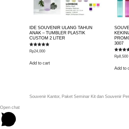
IDE SOUVENIR ULANG TAHUN
SOUVE
ANAK – TUMBLER PLASTIK
KEKIN
CUSTOM 2 LITER
PROMO 
3007
Rated
Rp
24,000
5.00
Rated
Rp
8,500
out of 5
5.00
out of 5
Add to cart
Add to 
Souvenir Kantor, Paket Seminar Kit dan Souvenir Pe
Open chat