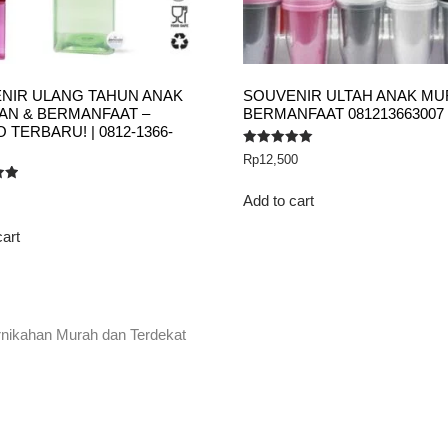
NIR ULANG TAHUN ANAK
SOUVENIR ULTAH ANAK MU
IAN & BERMANFAAT –
BERMANFAAT 081213663007
TERBARU! | 0812-1366-
Rated
Rp
12,500
5.00
out of 5
Add to cart
cart
rnikahan Murah dan Terdekat