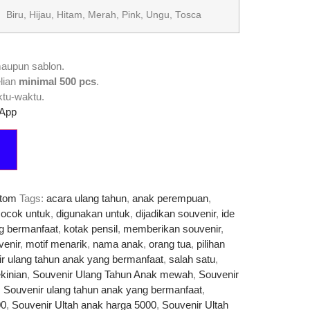
Biru, Hijau, Hitam, Merah, Pink, Ungu, Tosca
aupun sablon.
lian
minimal 500 pcs
.
tu-waktu.
sApp
stom
Tags:
acara ulang tahun
,
anak perempuan
,
cocok untuk
,
digunakan untuk
,
dijadikan souvenir
,
ide
ng bermanfaat
,
kotak pensil
,
memberikan souvenir
,
venir
,
motif menarik
,
nama anak
,
orang tua
,
pilihan
r ulang tahun anak yang bermanfaat
,
salah satu
,
kinian
,
Souvenir Ulang Tahun Anak mewah
,
Souvenir
,
Souvenir ulang tahun anak yang bermanfaat
,
00
,
Souvenir Ultah anak harga 5000
,
Souvenir Ultah