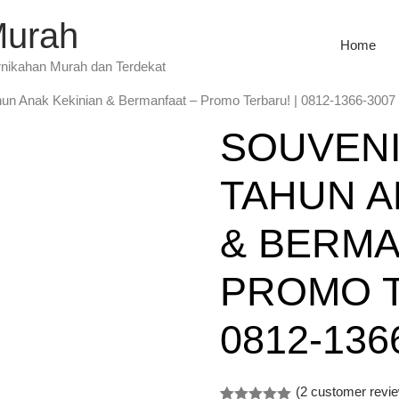
Murah
Home
rnikahan Murah dan Terdekat
hun Anak Kekinian & Bermanfaat – Promo Terbaru! | 0812-1366-3007
SOUVEN
TAHUN A
& BERMA
PROMO T
0812-136
(
2
customer revi