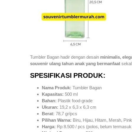
Tumbler Bagan hadir dengan desain
minimalis, eleg
souvenir ulang tahun anak yang bermanfaat
sekali
SPESIFIKASI PRODUK:
Nama Produk:
Tumbler Bagan
Kapasitas:
500 ml
Bahan:
Plastik food-grade
Ukuran:
19,2 x 6,3 x 6,3 cm
Berat:
78,7 gr/pcs
Pilihan Warna:
Biru, Hijau, Hitam, Merah, Pin
Harga:
Rp 8.500 / pcs (polos, belum termasuk 