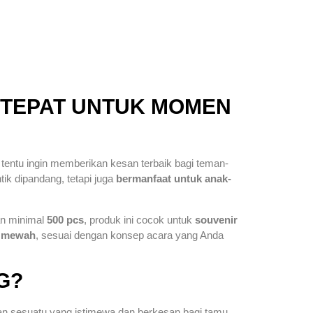
N TEPAT UNTUK MOMEN
 tentu ingin memberikan kesan terbaik bagi teman-
ik dipandang, tetapi juga
bermanfaat untuk anak-
an minimal
500 pcs
, produk ini cocok untuk
souvenir
g
mewah
, sesuai dengan konsep acara yang Anda
G?
kan sesuatu yang istimewa dan berkesan bagi tamu