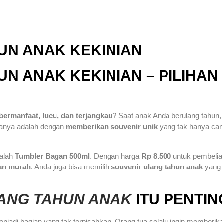
UN ANAK KEKINIAN
N ANAK KEKINIAN – PILIHA
bermanfaat, lucu, dan terjangkau
? Saat anak Anda berulang tahun,
ranya adalah dengan
memberikan souvenir unik
yang tak hanya cant
dalah
Tumbler Bagan 500ml
. Dengan harga
Rp 8.500
untuk pembeli
an murah
. Anda juga bisa memilih
souvenir ulang tahun anak
yan
ANG TAHUN ANAK
ITU PENTIN
njadi bagian yang tak terpisahkan. Orang tua selalu ingin memberi