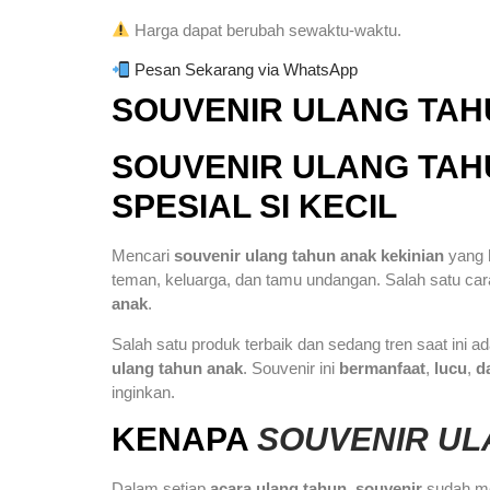
Harga dapat berubah sewaktu-waktu.
Pesan Sekarang via WhatsApp
SOUVENIR ULANG TAH
SOUVENIR ULANG TAHU
SPESIAL SI KECIL
Mencari
souvenir ulang tahun anak kekinian
yang
teman, keluarga, dan tamu undangan. Salah satu ca
anak
.
Salah satu produk terbaik dan sedang tren saat ini a
ulang tahun anak
. Souvenir ini
bermanfaat
,
lucu
,
d
inginkan.
KENAPA
SOUVENIR UL
Dalam setiap
acara ulang tahun
,
souvenir
sudah me