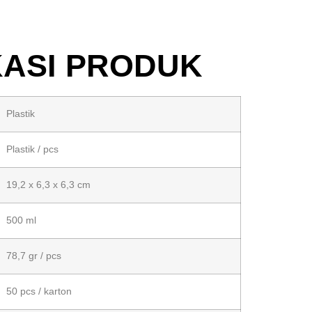
KASI PRODUK
Plastik
Plastik / pcs
19,2 x 6,3 x 6,3 cm
500 ml
78,7 gr / pcs
50 pcs / karton