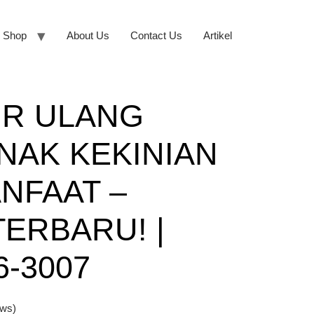
Shop
About Us
Contact Us
Artikel
IR ULANG
NAK KEKINIAN
NFAAT –
ERBARU! |
6-3007
ews)