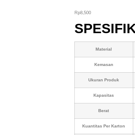
Rated
2
5.00
out of 5
Rp
8,500
based on
customer
ratings
SPESIFI
Material
Kemasan
Ukuran Produk
Kapasitas
Berat
Kuantitas Per Karton