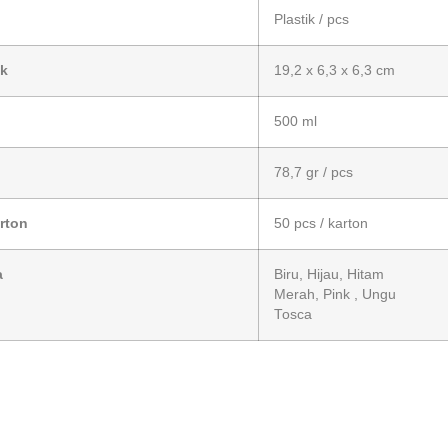
Plastik / pcs
k
19,2 x 6,3 x 6,3 cm
500 ml
78,7 gr / pcs
rton
50 pcs / karton
a
Biru, Hijau, Hitam
Merah, Pink , Ungu
Tosca