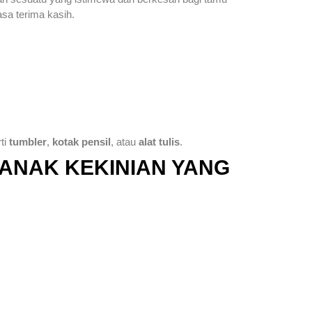
asa terima kasih.
ti
tumbler
,
kotak pensil
, atau
alat tulis
.
ANAK KEKINIAN YANG