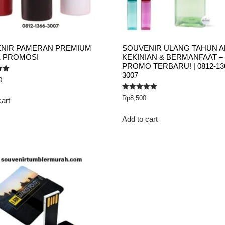
NIR PAMERAN PREMIUM
SOUVENIR ULANG TAHUN 
 PROMOSI
KEKINIAN & BERMANFAAT –
PROMO TERBARU! | 0812-13
3007
0
Rated
Rp
8,500
cart
5.00
out of 5
Add to cart