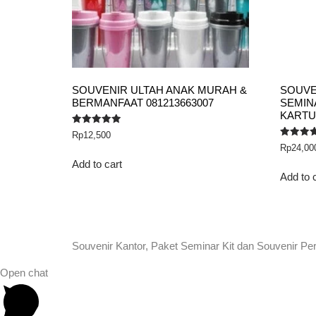
SOUVENIR ULTAH ANAK MURAH &
SOUVE
BERMANFAAT 081213663007
SEMIN
KARTU
Rated
Rp
12,500
5.00
Rated
Rp
24,00
out of 5
5.00
out of 5
Add to cart
Add to 
Souvenir Kantor, Paket Seminar Kit dan Souvenir Pe
Open chat