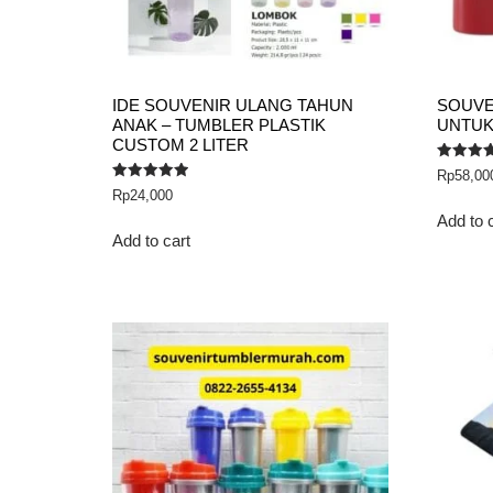
IDE SOUVENIR ULANG TAHUN
SOUVE
ANAK – TUMBLER PLASTIK
UNTUK
CUSTOM 2 LITER
Rated
Rp
58,00
5.00
Rated
Rp
24,000
out of 5
5.00
out of 5
Add to 
Add to cart