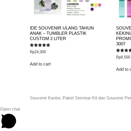
IDE SOUVENIR ULANG TAHUN
SOUVE
ANAK – TUMBLER PLASTIK
KEKIN
CUSTOM 2 LITER
PROMO 
3007
Rated
Rp
24,000
5.00
Rated
Rp
8,500
out of 5
5.00
out of 5
Add to cart
Add to 
Souvenir Kantor, Paket Seminar Kit dan Souvenir Pe
Open chat