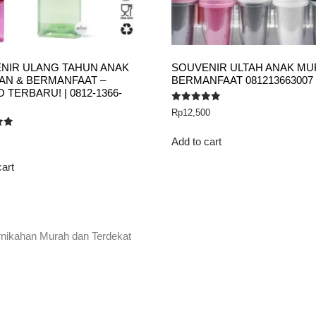
NIR ULANG TAHUN ANAK
SOUVENIR ULTAH ANAK MU
IAN & BERMANFAAT –
BERMANFAAT 081213663007
TERBARU! | 0812-1366-
Rated
Rp
12,500
5.00
out of 5
Add to cart
cart
rnikahan Murah dan Terdekat