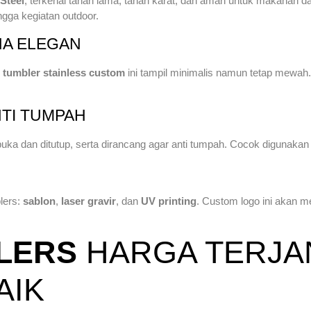
 Steel
, terkenal tahan lama, tahan karat, dan aman untuk makanan
ingga kegiatan outdoor.
NA ELEGAN
,
tumbler stainless custom
ini tampil minimalis namun tetap mewah
NTI TUMPAH
ka dan ditutup, serta dirancang agar anti tumpah. Cocok digunakan s
lers:
sablon
,
laser gravir
, dan
UV printing
. Custom logo ini akan 
LERS
HARGA TERJA
AIK