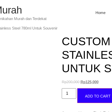
Murah
Home
rnikahan Murah dan Terdekat
inless Steel 780ml Untuk Souvenir
CUSTOM
STAINLE
UNTUK 
Rp
200,000
Rp
125,000
ADD TO CART