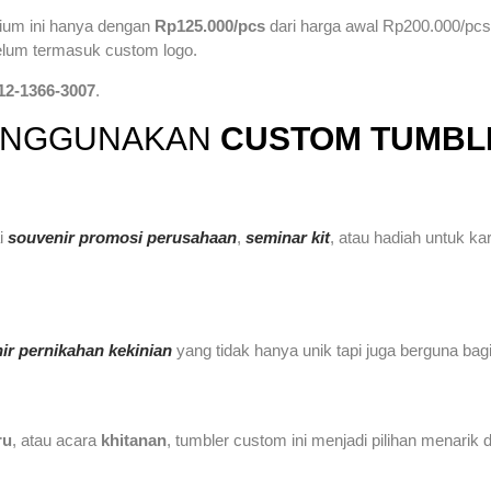
um ini hanya dengan
Rp125.000/pcs
dari harga awal Rp200.000/pcs
elum termasuk custom logo.
12-1366-3007
.
MENGGUNAKAN
CUSTOM TUMB
i
souvenir promosi perusahaan
,
seminar kit
, atau hadiah untuk 
ir pernikahan kekinian
yang tidak hanya unik tapi juga berguna bag
ru
, atau acara
khitanan
, tumbler custom ini menjadi pilihan menarik