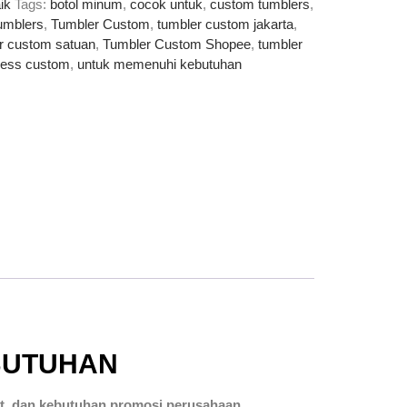
ik
Tags:
botol minum
,
cocok untuk
,
custom tumblers
,
tumblers
,
Tumbler Custom
,
tumbler custom jakarta
,
r custom satuan
,
Tumbler Custom Shopee
,
tumbler
nless custom
,
untuk memenuhi kebutuhan
BUTUHAN
it, dan kebutuhan promosi perusahaan.