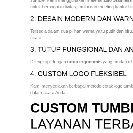
Tumbler kami menggunakan material
18/8 Stainless
untuk berbagai aktivitas, mulai dari meeting kantor h
2. DESAIN MODERN DAN WAR
Tersedia dalam dua pilihan warna yaitu putih dan biru
acara.
3. TUTUP FUNGSIONAL DAN A
Dilengkapi dengan
tutup ergonomis
yang mudah dibu
4. CUSTOM LOGO FLEKSIBEL
Kami menyediakan berbagai metode cetak logo tumb
dalam acara Anda.
CUSTOM TUMB
LAYANAN TERB