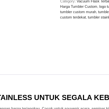
Category:
Vacuum Flask Terba
Harga Tumbler Custom
,
logo 
tumbler custom murah
,
tumble
custom terdekat
,
​tumbler stai
TAINLESS UNTUK SEGALA KE
engan harga terjangkau. Cocok untuk souvenir acara, seminar k