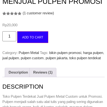
MENJUAL PULPEN PROMOSI
(
1
customer review)
Rated
1
5.00
out of 5
Rp
20,000
based on
customer
rating
ADD TO CART
Category:
Pulpen Metal
Tags:
bikin pulpen promosi
,
harga pulpen
,
jual pulpen
,
pulpen custom
,
pulpen jakarta
,
toko pulpen terdekat
Description
Reviews (1)
DESCRIPTION
Toko Pulpen Terdekat Jual Pulpen Metal Custom untuk Promosi.
Pulpen menjadi salah satu alat tulis yang paling sering digunakan
oleh banyak orang, baik di kantor, sekolah, maupun dalam