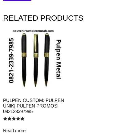
RELATED PRODUCTS
PULPEN CUSTOM: PULPEN
UNIK| PULPEN PROMOSI
082123397985
Rated
5.00
Read more
out of 5