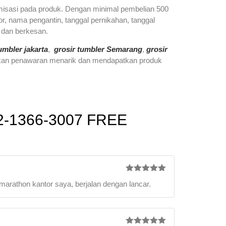
isasi pada produk. Dengan minimal pembelian 500
, nama pengantin, tanggal pernikahan, tanggal
 dan berkesan.
umbler jakarta
,
grosir tumbler Semarang
,
grosir
atkan penawaran menarik dan mendapatkan produk
-1366-3007 FREE
Rated
5
out
 marathon kantor saya, berjalan dengan lancar.
of 5