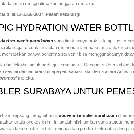
ak dan ingin mengoptimalkan anggaran mereka.
ia di 0812-1366-3007. Pesan sekarang!
PIC HYDRATION WATER BOTTL
dasi souvenir pernikahan
yang tidak hanya praktis tetapi juga memi
erolahraga, produk ini sudah memenuhi semua kriteria untuk menja
, memastikan bahwa penerima souvenir bisa menggunakannya dalam
an fleksibel untuk berbagai tema acara. Dengan custom sablon dan 
dan sesuai dengan brand image perusahaan atau tema acara Anda. I
 promosi
mereka.
BLER SURABAYA UNTUK PEME
a bisa langsung menghubungi
souvenirtumblermurah.com
di nom
atkan gratis ongkos kirim. Ini adalah nilai tambah yang sangat men
 lewatkan kesempatan untuk mendapatkan produk berkualitas dengan 