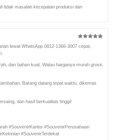
Rated
5
out
ali tidak masalah kecepatan produksi dan
of 5
Rated
5
out
anan lewat WhatsApp 0812-1366-3007 cepat,
of 5
i.
rah, dan bahan kuat. Walau harganya murah grosir,
ya tambahan. Barang datang tepat waktu, dikemas
aing, dan hasil berkualitas tinggi!
rah #SouvenirKantor #SouvenirPerusahaan
rKekinian #SouvenirTerdekat