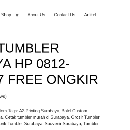
Shop
About Us
Contact Us
Artikel
 TUMBLER
A HP 0812-
07 FREE ONGKIR
ews)
stom
Tags:
A3 Printing Surabaya
,
Botol Custom
ya
,
Cetak tumbler murah di Surabaya
,
Grosir Tumbler
brik Tumbler Surabaya
,
Souvenir Surabaya
,
Tumbler