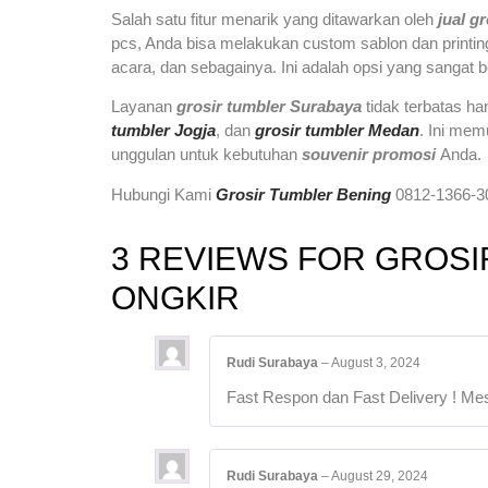
Salah satu fitur menarik yang ditawarkan oleh
jual g
pcs, Anda bisa melakukan custom sablon dan printin
acara, dan sebagainya. Ini adalah opsi yang sanga
Layanan
grosir tumbler Surabaya
tidak terbatas ha
tumbler Jogja
, dan
grosir tumbler Medan
. Ini me
unggulan untuk kebutuhan
souvenir promosi
Anda.
Hubungi Kami
Grosir Tumbler Bening
0812-1366-30
3 REVIEWS FOR
GROSI
ONGKIR
Rudi Surabaya
–
August 3, 2024
Fast Respon dan Fast Delivery ! Mesk
Rudi Surabaya
–
August 29, 2024