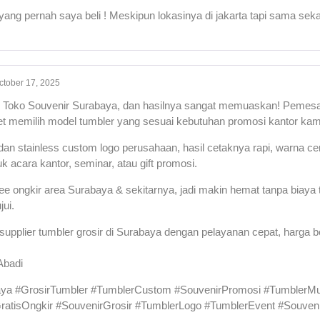
yang pernah saya beli ! Meskipun lokasinya di jakarta tapi sama sek
ctober 17, 2025
di Toko Souvenir Surabaya, dan hasilnya sangat memuaskan! Pemes
et memilih model tumbler yang sesuai kebutuhan promosi kantor kam
dan stainless custom logo perusahaan, hasil cetaknya rapi, warna ce
 acara kantor, seminar, atau gift promosi.
 free ongkir area Surabaya & sekitarnya, jadi makin hemat tanpa bia
ui.
pplier tumbler grosir di Surabaya dengan pelayanan cepat, harga bers
Abadi
ya #GrosirTumbler #TumblerCustom #SouvenirPromosi #TumblerMu
atisOngkir #SouvenirGrosir #TumblerLogo #TumblerEvent #Souveni