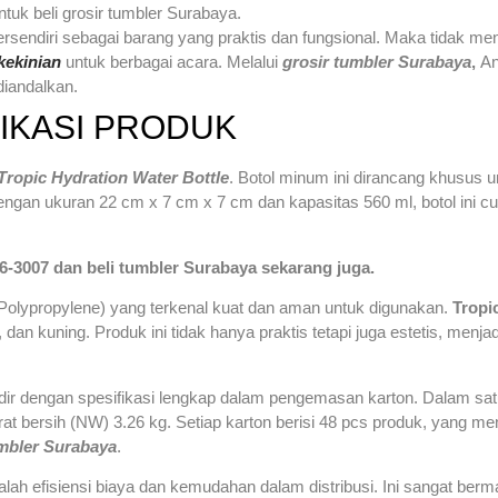
uk beli grosir tumbler Surabaya.
 tersendiri sebagai barang yang praktis dan fungsional. Maka tidak m
kekinian
untuk berbagai acara. Melalui
grosir tumbler Surabaya
,
An
diandalkan.
FIKASI PRODUK
Tropic Hydration Water Bottle
. Botol minum ini dirancang khusus 
. Dengan ukuran 22 cm x 7 cm x 7 cm dan kapasitas 560 ml, botol in
6-3007 dan beli tumbler Surabaya sekarang juga.
Polypropylene) yang terkenal kuat dan aman untuk digunakan.
Tropi
 dan kuning. Produk ini tidak hanya praktis tetapi juga estetis, menja
a hadir dengan spesifikasi lengkap dalam pengemasan karton. Dalam 
t bersih (NW) 3.26 kg. Setiap karton berisi 48 pcs produk, yang men
umbler Surabaya
.
lah efisiensi biaya dan kemudahan dalam distribusi. Ini sangat berm