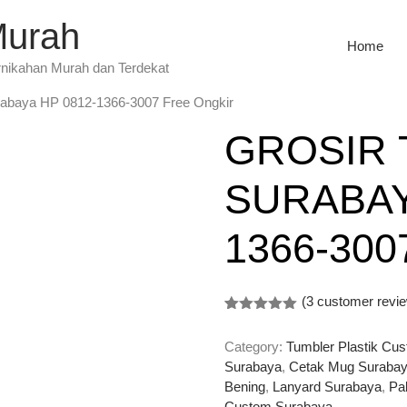
Murah
Home
rnikahan Murah dan Terdekat
rabaya HP 0812-1366-3007 Free Ongkir
GROSIR
SURABAY
1366-30
(
3
customer revi
Rated
3
5.00
out of 5
Category:
Tumbler Plastik Cu
based on
customer
Surabaya
,
Cetak Mug Suraba
ratings
Bening
,
Lanyard Surabaya
,
Pa
Custom Surabaya